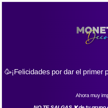
🥳¡Felicidades por dar el primer 
Ahora muy imp
NO TE SALGAS
❌
de tu grupo