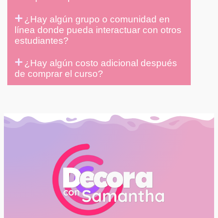
¿Hay algún grupo o comunidad en
línea donde pueda interactuar con otros
estudiantes?
¿Hay algún costo adicional después
de comprar el curso?