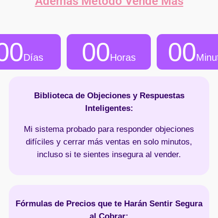
Además Método Vende Más
00
00
00
Días
Horas
Minu
Biblioteca de Objeciones y Respuestas
Inteligentes:
Mi sistema probado para responder objeciones
difíciles y cerrar más ventas en solo minutos,
incluso si te sientes insegura al vender.
Fórmulas de Precios que te Harán Sentir Segura
al Cobrar: