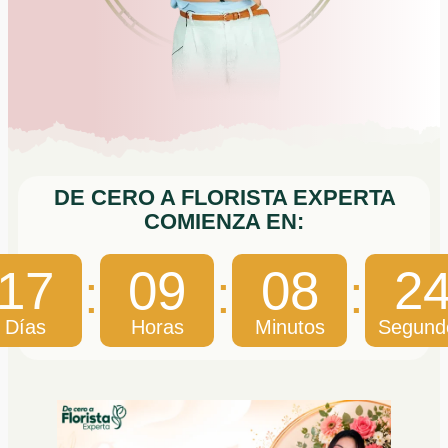
DE CERO A FLORISTA EXPERTA
COMIENZA EN:
17
09
08
2
Días
Horas
Minutos
Segund