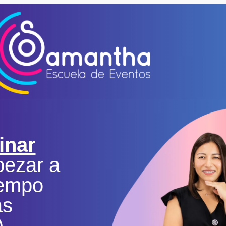
inar
ezar a
iempo
as
).