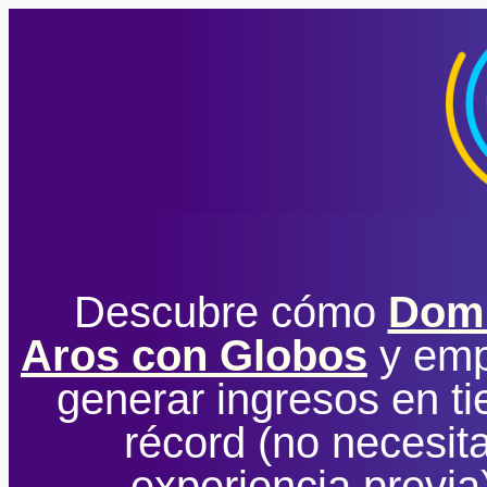
Descubre cómo
Dom
Aros con Globos
y emp
generar ingresos en t
récord (no necesit
experiencia previa