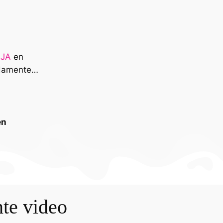
JA
en
damente…
en
nte video