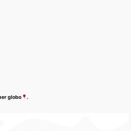
mer globo
.