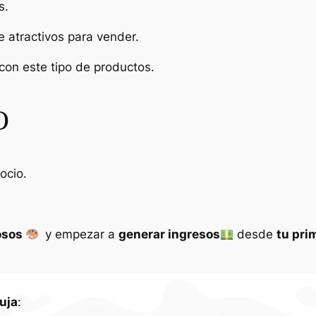
s.
 atractivos para vender.
con este tipo de productos.
O
ocio.
osos
y empezar a
generar ingresos
desde
tu pri
uja
: