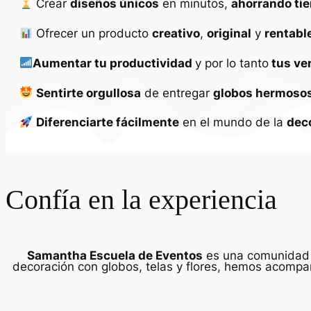
Crear
diseños únicos
en minutos,
ahorrando ti
Ofrecer un producto
creativo
,
original
y
rentabl
Aumentar tu productividad
y por lo tanto
tus ve
Sentirte orgullosa
de entregar
globos hermosos
Diferenciarte fácilmente
en el mundo de la
dec
Confía en la experiencia
Samantha Escuela de Eventos
es una comunidad i
decoración con globos, telas y flores, hemos acom