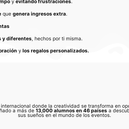
empo
y
evitando frustraciones
.
e
que
genera ingresos extra
.
ntas
 y diferentes
, hechos por ti misma.
oración
y
los regalos personalizados.
nternacional donde la creatividad se transforma en opo
pañado a más de
13,000 alumnos en 46 países
a descubr
sus sueños en el mundo de los eventos.