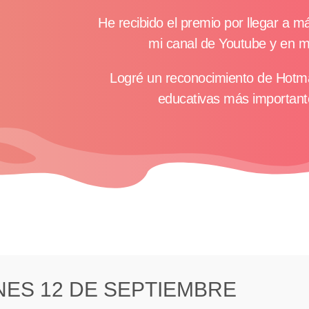
He recibido el premio por llegar a m
mi canal de Youtube y en mi
Logré un reconocimiento de Hotma
educativas más importante
NES 12 DE SEPTIEMBRE