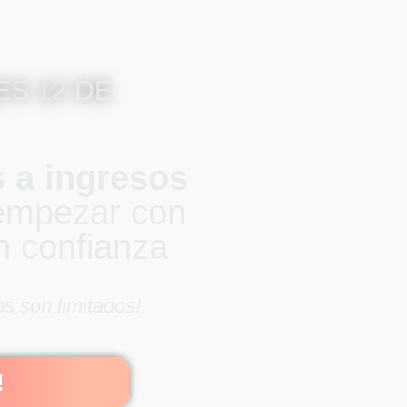
S 12 DE
 a ingresos
empezar con
n confianza
os son limitados!
!