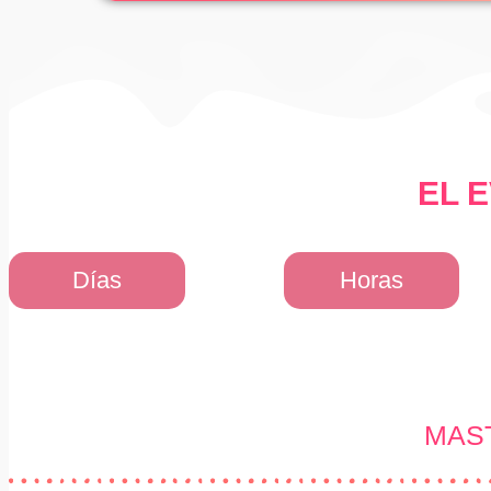
EL 
Días
Horas
MAST