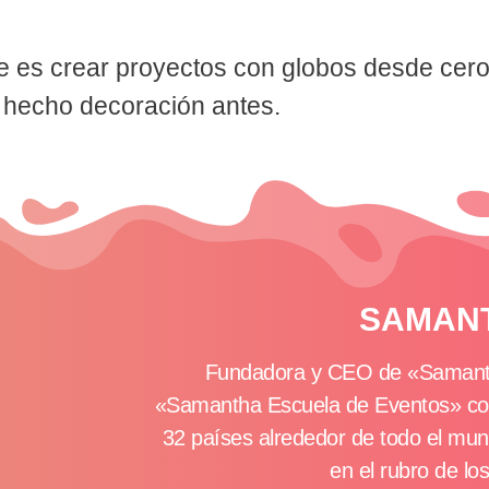
 que es crear proyectos con globos desde ce
hecho decoración antes.
SAMAN
Fundadora y CEO de «Samantha
«Samantha Escuela de Eventos» c
32 países alrededor de todo el m
en el rubro de lo