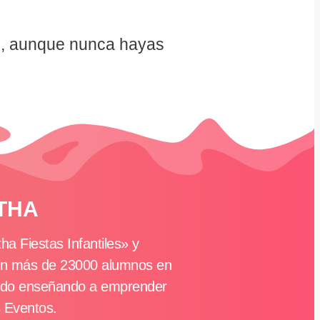
ro, aunque nunca hayas
THA
 Fiestas Infantiles» y
on más de 23000 alumnos en
undo enseñando a emprender
s Eventos.