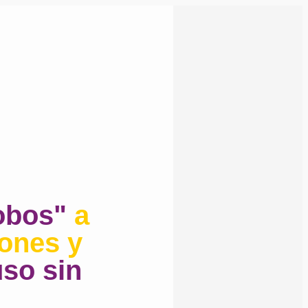
lobos"
a
iones y
uso sin