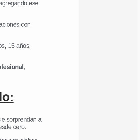
 agregando ese
aciones con
s, 15 años,
ofesional
,
do:
que sorprendan a
esde cero.