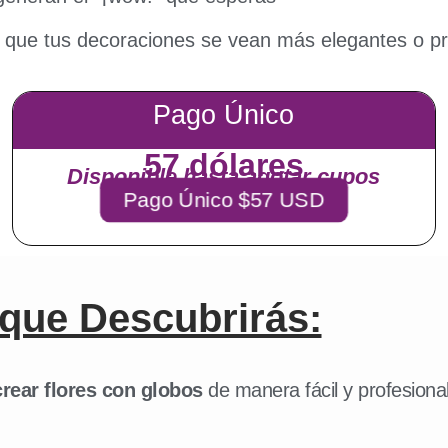
que tus decoraciones se vean más elegantes o pr
Pago Único
57 dólares
Disponible hasta agotar cupos
Pago Único $57 USD
que Descubrirás:
ear flores con globos
de manera fácil y profesion