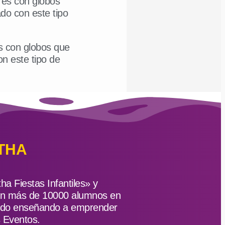
res con globos
do con este tipo
s con globos que
on este tipo de
THA
 Fiestas Infantiles» y
on más de 10000 alumnos en
undo enseñando a emprender
s Eventos.