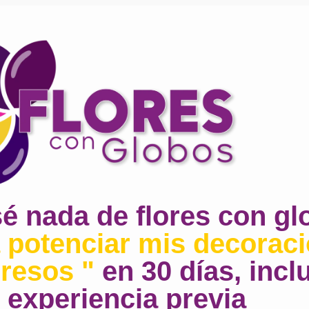
é nada de flores con g
a potenciar mis decorac
resos "
en 30 días, incl
 experiencia previa